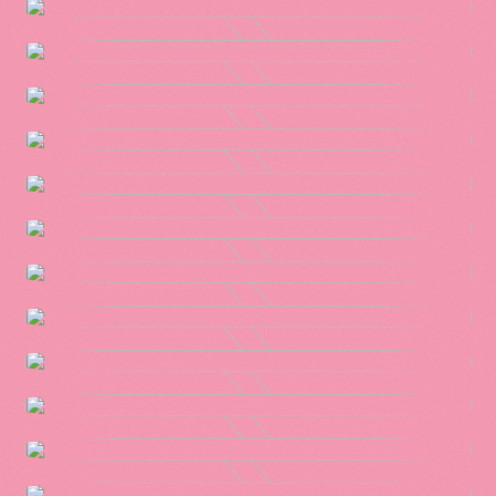
Willys
Klarna
Polestar
H&M
Swedbank
Barncancerfonden
Volvo Trucks
H&M
AMF
Volvo cars
H&M
Häagen-Dazs
Volvo cars
Elgiganten
Polestar
Telia
Tack och förlåt
H&M
En helt vanlig
H&M
Absolut Vodka
familj