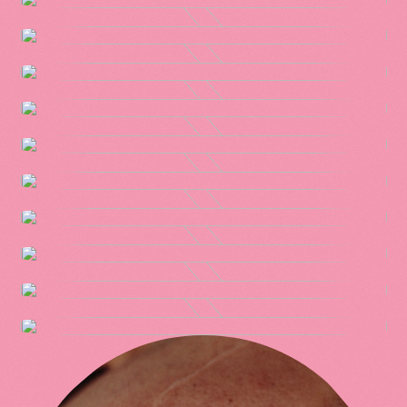
Kappahl
& Tilda
Kry
The Swedish
Volvo
Connection
Volvo
Synden
Postkodlotteriet
Foodora
Swedbank
Ellos
Postkodlotteriet
Polestar
Västtrafik
Volvo
Absolut Vodka
Volvo
Länsförsäkringar
City Gross
Absolut Vodka
Postkodlotteriet