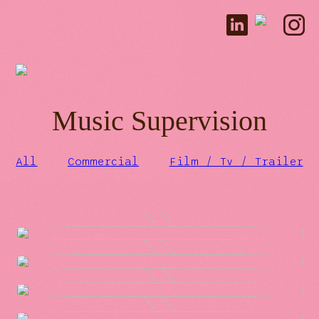
Music Supervision
All
Commercial
Film / Tv / Trailer
Volvo
AMF
Gant
Offline med Isa